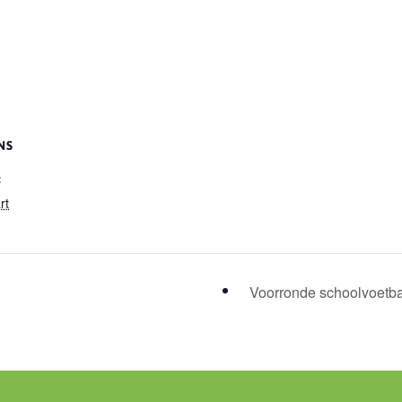
NS
:
rt
Voorronde schoolvoetb