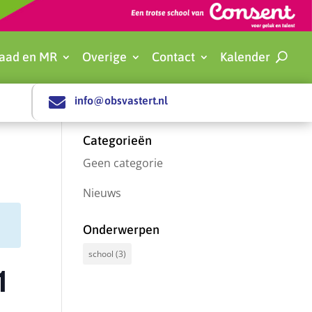
aad en MR
Overige
Contact
Kalender

info@obsvastert.nl
Categorieën
Geen categorie
Nieuws
Onderwerpen
school
(3)
1