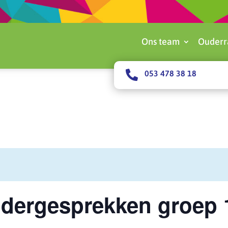
Ons team
Ouderr

053 478 38 18
dergesprekken groep 