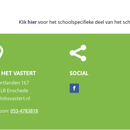
Klik
hier
voor het schoolspecifieke deel van het sc


 HET VASTERT
SOCIAL
ertlanden 167
 LR Enschede
@obsvastert.nl
foon:
053-4783818