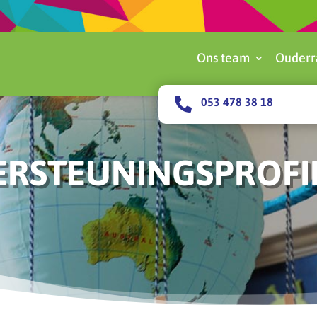
Ons team
Ouderr

053 478 38 18
STEUNINGSPROFIE