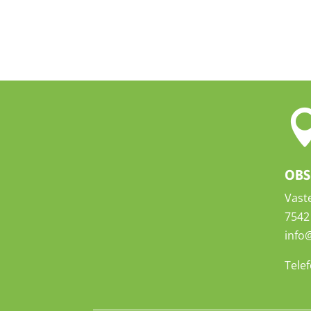
OBS
Vast
7542
info
Tele