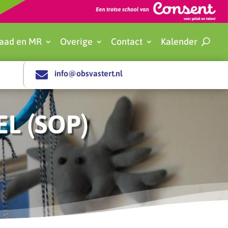
aad en MR
Overige
Contact
Kalender

info@obsvastert.nl
L (SOP)