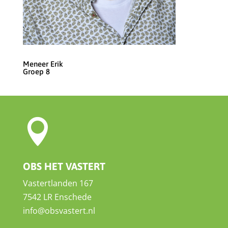
Meneer Erik
Groep 8

OBS HET VASTERT
Vastertlanden 167
7542 LR Enschede
info@obsvastert.nl