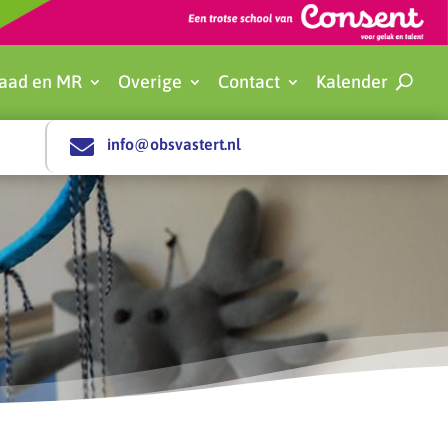
aad en MR
Overige
Contact
Kalender

info@obsvastert.nl