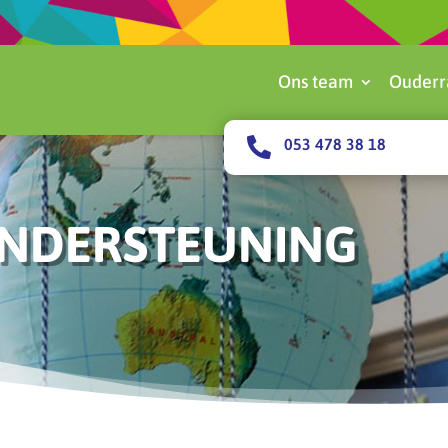
Ons team
Ouderr

053 478 38 18
NDERSTEUNING