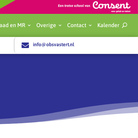
aad en MR
Overige
Contact
Kalender

info@obsvastert.nl