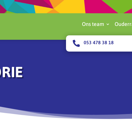
Ons team
Ouderr

053 478 38 18
RIE