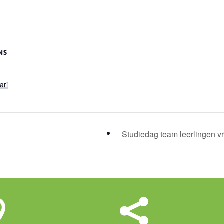
NS
:
ari
Studiedag team leerlingen vr

