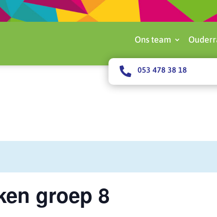
Ons team
Ouderr

053 478 38 18
ken groep 8