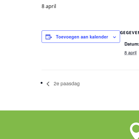
8 april
GEGEVE
Toevoegen aan kalender
Datum
8 april
2e paasdag