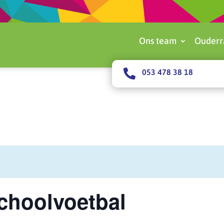
Ons team
Ouderr

053 478 38 18
choolvoetbal