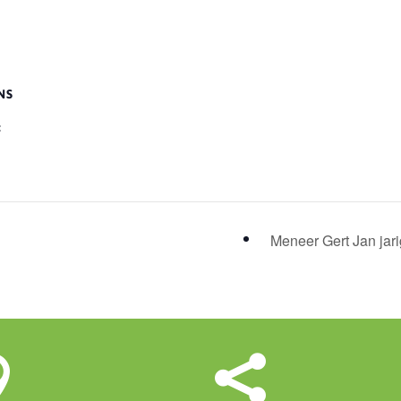
NS
:
Meneer Gert Jan jar

