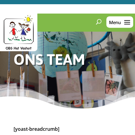
ONS TEAM
[yoast-breadcrumb]