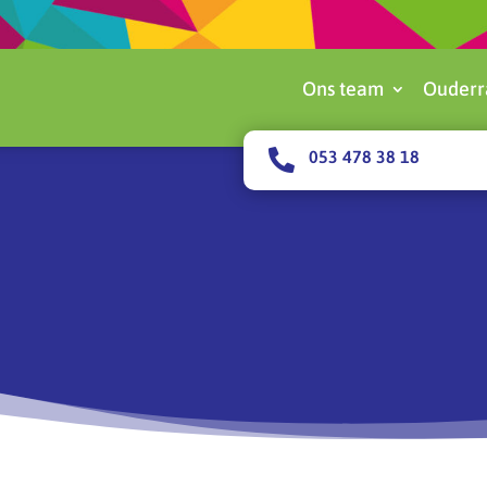
Ons team
Ouderr

053 478 38 18