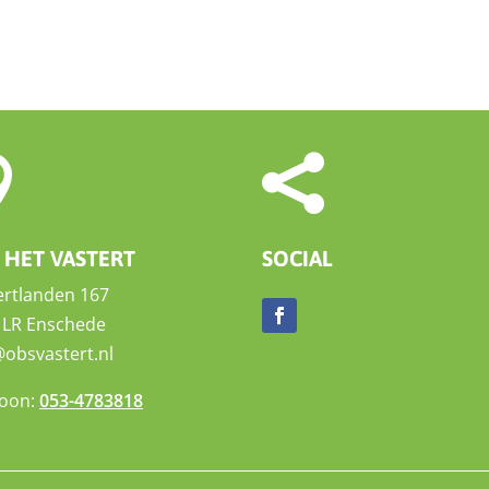


 HET VASTERT
SOCIAL
ertlanden 167
 LR Enschede
@obsvastert.nl
foon:
053-4783818