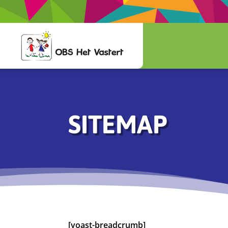
SITEMAP
[yoast-breadcrumb]