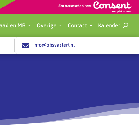
aad en MR
Overige
Contact
Kalender

info@obsvastert.nl